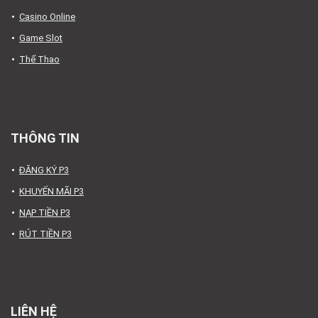
Casino Online
Game Slot
Thể Thao
THÔNG TIN
ĐĂNG KÝ P3
KHUYẾN MÃI P3
NẠP TIỀN P3
RÚT TIỀN P3
LIÊN HỆ