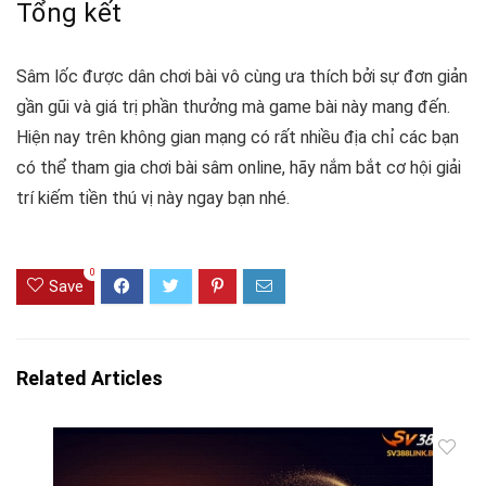
Tổng kết
Sâm lốc
được dân chơi bài vô cùng ưa thích bởi sự đơn giản
gần gũi và giá trị phần thưởng mà game bài này mang đến.
Hiện nay trên không gian mạng có rất nhiều địa chỉ các bạn
có thể tham gia chơi bài sâm online, hãy nắm bắt cơ hội giải
trí kiếm tiền thú vị này ngay bạn nhé.
0
Save
Related Articles