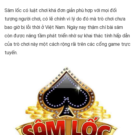
Sâm lốc
có luật chơi khá đơn giản phù hợp với mọi đối
tượng người chơi, có lẽ chính vì lý do đó mà trò chơi chưa
bao giờ bị lỗi thời ở Việt Nam. Ngày nay thậm chí bài sâm
còn được nâng tầm phát triển nhờ sự khai thác tính hấp dẫn
của trò chơi này một cách rộng rãi trên các cổng game trực
tuyến.