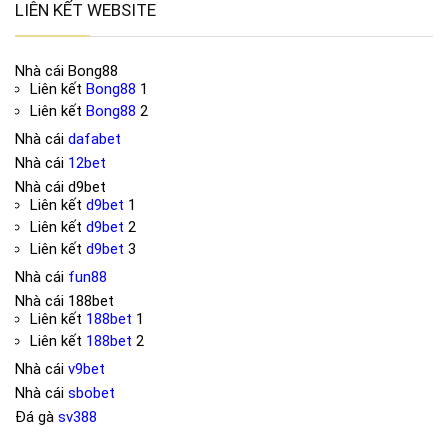
LIÊN KẾT WEBSITE
Nhà cái
Bong88
Liên kết
Bong88
1
Liên kết
Bong88
2
Nhà cái
dafabet
Nhà cái
12bet
Nhà cái
d9bet
Liên kết
d9bet
1
Liên kết
d9bet
2
Liên kết
d9bet
3
Nhà cái
fun88
Nhà cái
188bet
Liên kết
188bet
1
Liên kết
188bet
2
Nhà cái
v9bet
Nhà cái
sbobet
Đá gà
sv388