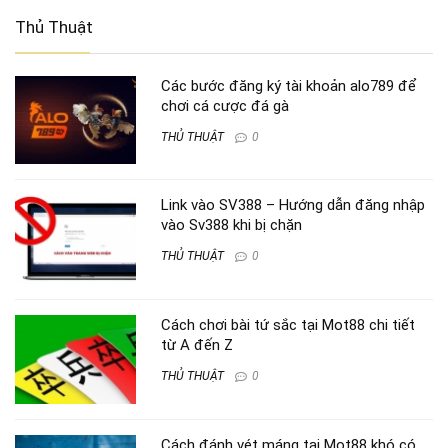
Thủ Thuật
Các bước đăng ký tài khoản alo789 để
chơi cá cược đá gà
THỦ THUẬT
0
Link vào SV388 – Hướng dẫn đăng nhập
vào Sv388 khi bị chặn
THỦ THUẬT
0
Cách chơi bài tứ sắc tại Mot88 chi tiết
từ A đến Z
THỦ THUẬT
0
Cách đánh vét máng tại Mot88 khó có