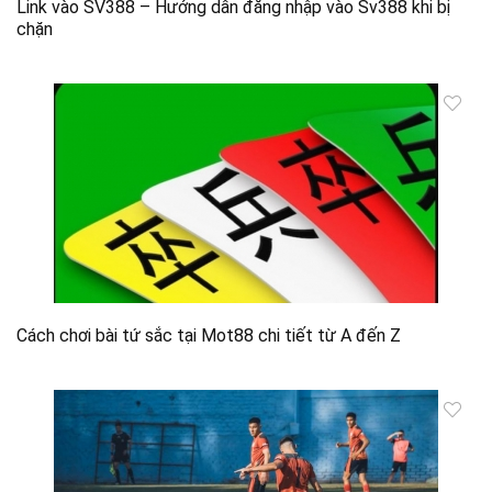
Link vào SV388 – Hướng dẫn đăng nhập vào Sv388 khi bị
chặn
Cách chơi bài tứ sắc tại Mot88 chi tiết từ A đến Z