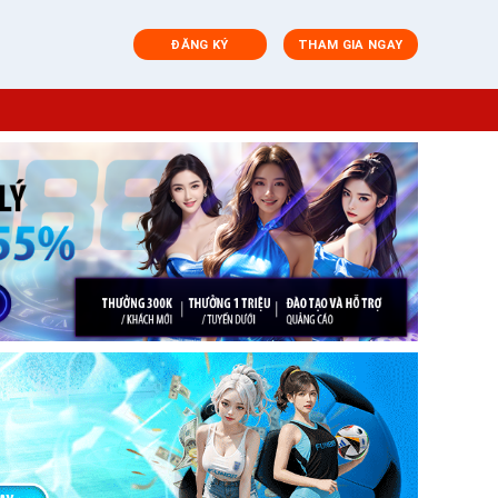
ĐĂNG KÝ
THAM GIA NGAY