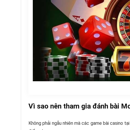
Vì sao nên tham gia đánh bài M
Không phải ngẫu nhiên mà các game bài casino tại 