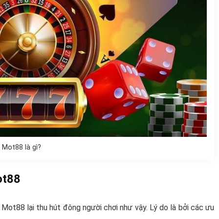
Mot88 là gì?
ot88
Mot88 lại thu hút đông người chơi như vậy. Lý do là bởi các ưu