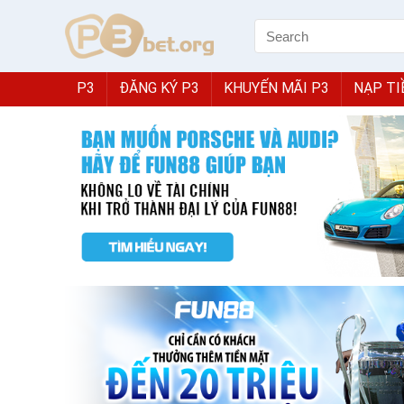
P3
ĐĂNG KÝ P3
KHUYẾN MÃI P3
NẠP TI