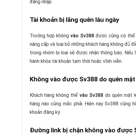
đăng nhập.
Tài khoản bị lãng quên lâu ngày
Trường hợp không
vào Sv388
được cũng có thể 
nâng cấp và loại bỏ những khách hàng không đủ đi
trong nhóm bị loại sẽ được nhận thông báo. Nếu 
hành khóa tài khoản tạm thời hoặc vĩnh viễn.
Không vào được Sv388 do quên mật
Khách hàng không thể
vào Sv388
do quên mật kh
hàng nào cũng mắc phải. Hiện nay Sv388 cũng hỗ 
khoản đăng ký.
Đường link bị chặn không vào được