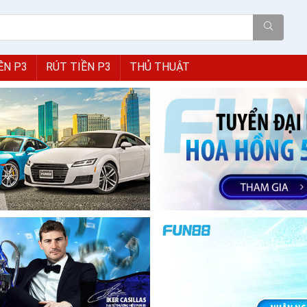
ỀN P3
RÚT TIỀN P3
THỦ THUẬT