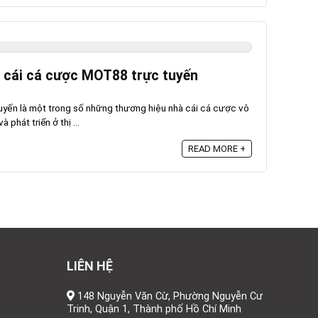
à cái cá cược MOT88 trực tuyến
yến là một trong số những thương hiệu nhà cái cá cược vô
phát triển ở thị ...
READ MORE +
LIÊN HỆ
148 Nguyễn Văn Cừ, Phường Nguyễn Cư
Trinh, Quận 1, Thành phố Hồ Chí Minh