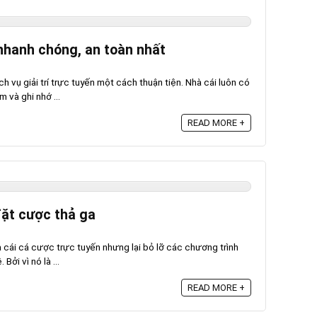
nhanh chóng, an toàn nhất
 vụ giải trí trực tuyến một cách thuận tiện. Nhà cái luôn có
 và ghi nhớ ...
READ MORE +
ặt cược thả ga
 cái cá cược trực tuyến nhưng lại bỏ lỡ các chương trình
Bởi vì nó là ...
READ MORE +