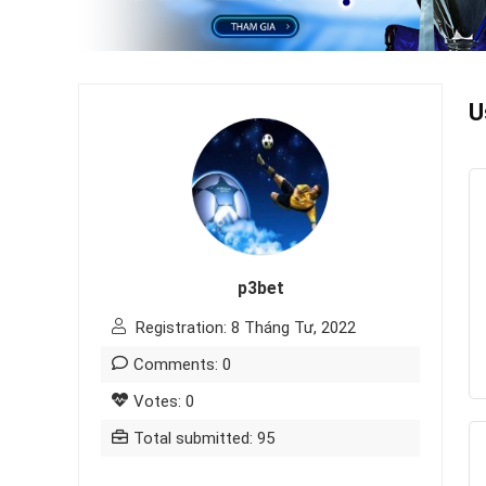
U
p3bet
Registration: 8 Tháng Tư, 2022
Comments: 0
Votes: 0
Total submitted: 95