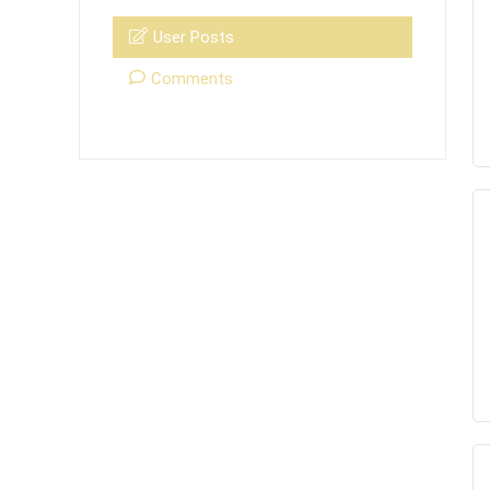
User Posts
Comments