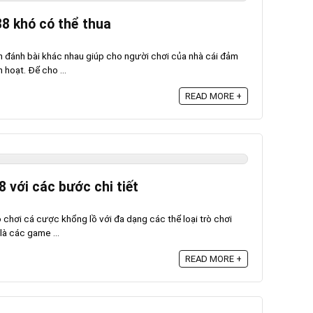
8 khó có thể thua
ch đánh bài khác nhau giúp cho người chơi của nhà cái đảm
hoạt. Để cho ...
READ MORE +
 với các bước chi tiết
 chơi cá cược khổng lồ với đa dạng các thể loại trò chơi
 là các game ...
READ MORE +