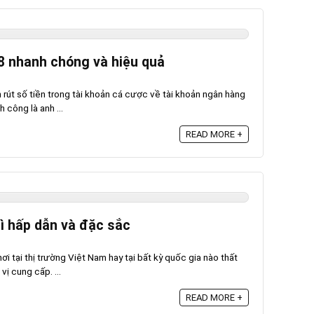
8 nhanh chóng và hiệu quả
 rút số tiền trong tài khoản cá cược về tài khoản ngân hàng
 công là anh ...
READ MORE +
ì hấp dẫn và đặc sắc
 tại thị trường Việt Nam hay tại bất kỳ quốc gia nào thất
ị cung cấp. ...
READ MORE +