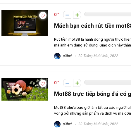
0
Mách bạn cách rút tiền mot8
Rút tiền mot88 là hành động người thực hiện
mà anh em đang sử dụng. Giao dịch này thành
p3bet
20 Tháng Mười Một, 2022
0
Mot88 trực tiếp bóng đá có g
Mot88 chưa bao giờ làm tất cả các người chơi
vọng bởi những sản phẩm và dịch vụ mà đơn v
p3bet
20 Tháng Mười Một, 2022