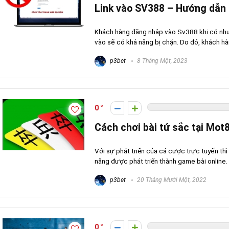
Link vào SV388 – Hướng dẫn 
Khách hàng đăng nhập vào Sv388 khi có nhu
vào sẽ có khả năng bị chặn. Do đó, khách hàn
p3bet
8 Tháng Một, 2023
0
Cách chơi bài tứ sắc tại Mot8
Với sự phát triển của cá cược trực tuyến th
năng được phát triển thành game bài online. 
p3bet
20 Tháng Mười Một, 2022
0