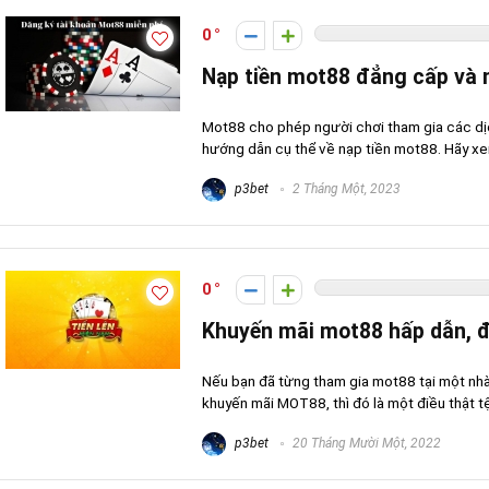
0
Nạp tiền mot88 đẳng cấp và 
Mot88 cho phép người chơi tham gia các dịch
hướng dẫn cụ thể về nạp tiền mot88. Hãy xem
p3bet
2 Tháng Một, 2023
0
Khuyến mãi mot88 hấp dẫn, đ
Nếu bạn đã từng tham gia mot88 tại một nhà
khuyến mãi MOT88, thì đó là một điều thật tệ. 
p3bet
20 Tháng Mười Một, 2022