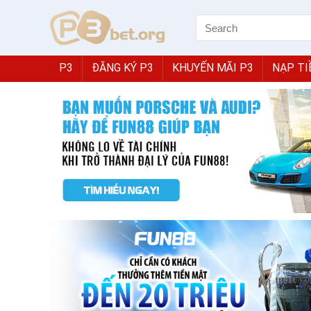
P3
ĐĂNG KÝ P3
KHUYẾN MÃI P3
NẠP TI