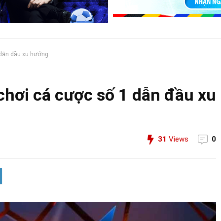
 dẫn đầu xu hướng
hơi cá cược số 1 dẫn đầu xu
31
Views
0