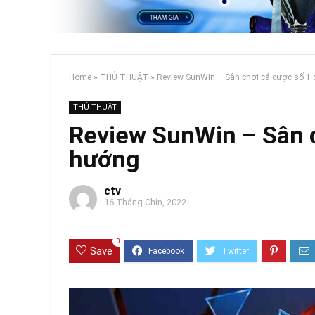
Home
»
THỦ THUẬT
»
Review SunWin – Sân chơi cá cược số 1
THỦ THUẬT
Review SunWin – Sân c
hướng
ctv
16 Tháng Chín, 2022
0
Save