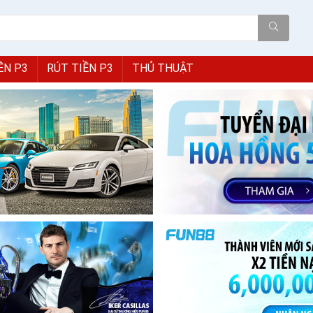
ỀN P3
RÚT TIỀN P3
THỦ THUẬT