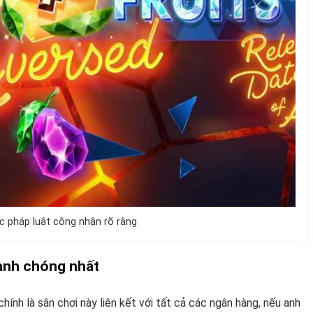
 pháp luật công nhận rõ ràng
anh chóng nhất
hính là sân chơi này liên kết với tất cả các ngân hàng, nếu anh