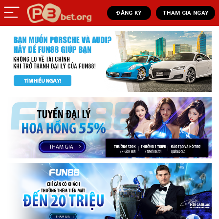
ĐĂNG KÝ
THAM GIA NGAY