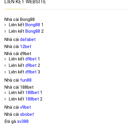
LIÊN KẾT WEBSITE
Nhà cái
Bong88
Liên kết
Bong88
1
Liên kết
Bong88
2
Nhà cái
dafabet
Nhà cái
12bet
Nhà cái
d9bet
Liên kết
d9bet
1
Liên kết
d9bet
2
Liên kết
d9bet
3
Nhà cái
fun88
Nhà cái
188bet
Liên kết
188bet
1
Liên kết
188bet
2
Nhà cái
v9bet
Nhà cái
sbobet
Đá gà
sv388