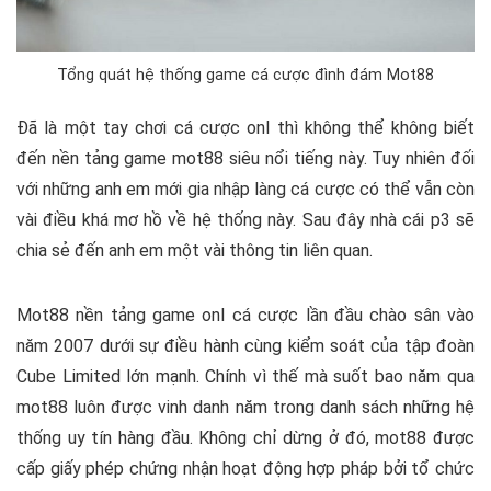
Tổng quát hệ thống game cá cược đình đám Mot88
Đã là một tay chơi cá cược onl thì không thể không biết
đến nền tảng game mot88 siêu nổi tiếng này. Tuy nhiên đối
với những anh em mới gia nhập làng cá cược có thể vẫn còn
vài điều khá mơ hồ về hệ thống này. Sau đây nhà cái p3 sẽ
chia sẻ đến anh em một vài thông tin liên quan.
Mot88 nền tảng game onl cá cược lần đầu chào sân vào
năm 2007 dưới sự điều hành cùng kiểm soát của tập đoàn
Cube Limited lớn mạnh. Chính vì thế mà suốt bao năm qua
mot88 luôn được vinh danh năm trong danh sách những hệ
thống uy tín hàng đầu. Không chỉ dừng ở đó, mot88 được
cấp giấy phép chứng nhận hoạt động hợp pháp bởi tổ chức