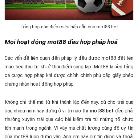
Tổng hợp các điểm siêu hấp dẫn của mot88 bet
Mọi hoạt động mot88 đều hợp pháp hoá
Các vấn đề liên quan đến pháp lý đều được mot88 đặt lên
mục tiêu đầu từ khi ở thời điểm sáng lập. Mot88 là nền tảng
cá cược hợp pháp khi được chính chính phủ cấp giấy phép
chứng nhận hoạt động hợp pháp.
Không chỉ thế mà từ khi thành lập đến nay, dù cho trải qua
bao nhiêu năm hay đứng ở vị trí nào thì
mot88 bet
đều phải
thường xuyên trải qua các bài kiểm tra từ những tổ chức
lớn mạnh trong ngành. Vì vậy mà chất lượng cùng độ uy tín
của mot88 luôn đứng vẫn. Anh em hãy cứ tin dùng và thoải