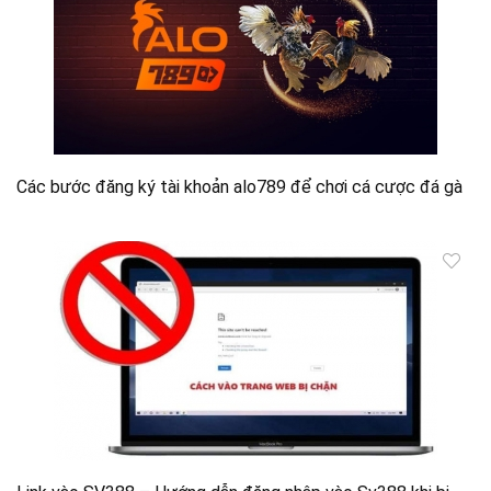
Các bước đăng ký tài khoản alo789 để chơi cá cược đá gà