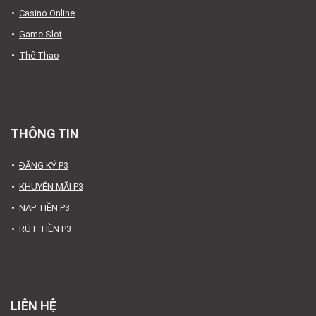
Casino Online
Game Slot
Thể Thao
THÔNG TIN
ĐĂNG KÝ P3
KHUYẾN MÃI P3
NẠP TIỀN P3
RÚT TIỀN P3
LIÊN HỆ