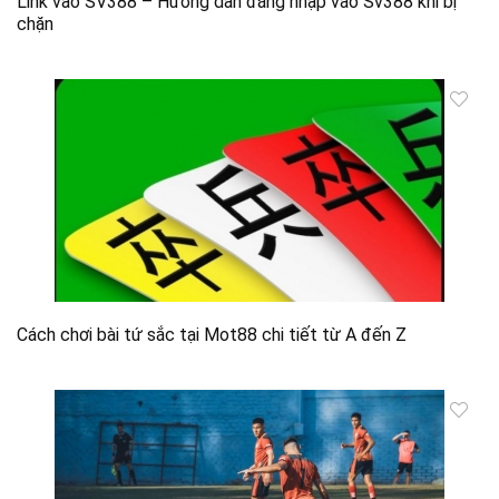
Link vào SV388 – Hướng dẫn đăng nhập vào Sv388 khi bị
chặn
Cách chơi bài tứ sắc tại Mot88 chi tiết từ A đến Z