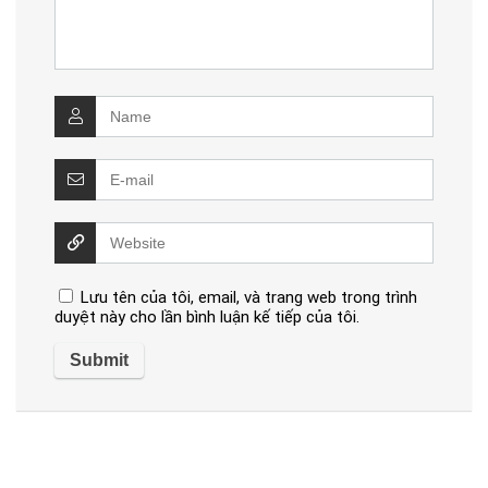
Lưu tên của tôi, email, và trang web trong trình
duyệt này cho lần bình luận kế tiếp của tôi.