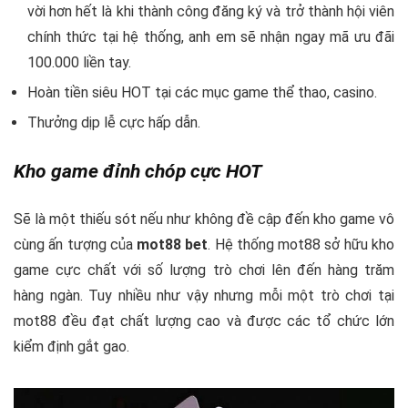
vời hơn hết là khi thành công đăng ký và trở thành hội viên
chính thức tại hệ thống, anh em sẽ nhận ngay mã ưu đãi
100.000 liền tay.
Hoàn tiền siêu HOT tại các mục game thể thao, casino.
Thưởng dịp lễ cực hấp dẫn.
Kho game đỉnh chóp cực HOT
Sẽ là một thiếu sót nếu như không đề cập đến kho game vô
cùng ấn tượng của
mot88 bet
. Hệ thống mot88 sở hữu kho
game cực chất với số lượng trò chơi lên đến hàng trăm
hàng ngàn. Tuy nhiều như vậy nhưng mỗi một trò chơi tại
mot88 đều đạt chất lượng cao và được các tổ chức lớn
kiểm định gắt gao.