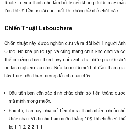
Roulette yêu thích cho lắm bởi lẽ nếu không được may mắn
lắm thì số tiền người chơi mất thì không hề nhỏ chút nào.
Chiến Thuật Labouchere
Chiến thuật này được nghiên cứu và ra đời bởi 1 người Anh
Quốc. Nó khá phức tạp và cũng mang chút khó chơi và có
thể nói rằng chiến thuật này chỉ dành cho những người chơi
có kinh nghiệm lâu năm. Nếu là người mới bắt đầu tham gia,
hãy thực hiện theo hướng dẫn như sau đây:
Đầu tiên bạn cần xác định chắc chắn số tiền thắng cược
mà mình mong muốn.
Sau đó, bạn hãy chia số tiền đó ra thành nhiều chuỗi nhỏ
khác nhau. Ví dụ như bạn muốn thắng 10$ thì chuỗi có thể
là:
1-1-2-2-2-1-1