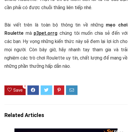
cần phải có được chuỗi thắng liên tiếp nhé.
Bài viết trên là toàn bộ thông tin về những
mẹo chơi
Roulette
mà
p3pet.orrg
chúng tôi muốn chia sẻ đến với
các bạn. Hy vọng những kiến thức này sẽ đem lại lợi ích cho
mọi người. Còn bây giờ, hãy nhanh tay tham gia và trải
nghiệm các trò chơi Roulette uy tín, chất lượng để mang về
những phần thưởng hấp dẫn nào.
0
Save
Related Articles