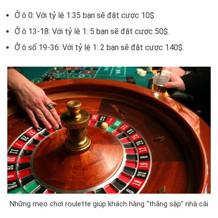
Ở ô 0: Với tỷ lệ 1:35 bạn sẽ đặt cược 10$.
Ở ô 13-18: Với tỷ lệ 1: 5 bạn sẽ đặt cược 50$.
Ở ô số 19-36: Với tỷ lệ 1: 2 bạn sẽ đặt cược 140$.
Những mẹo chơi roulette giúp khách hàng “thắng sập” nhà cái