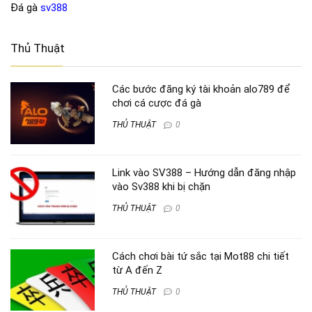
Đá gà
sv388
Thủ Thuật
Các bước đăng ký tài khoản alo789 để
chơi cá cược đá gà
THỦ THUẬT
0
Link vào SV388 – Hướng dẫn đăng nhập
vào Sv388 khi bị chặn
THỦ THUẬT
0
Cách chơi bài tứ sắc tại Mot88 chi tiết
từ A đến Z
THỦ THUẬT
0