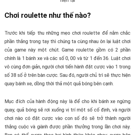
hiện tại
Chơi roulette như thế nào?
Trước khi tiếp thu những mẹo chơi roulette để nắm chắc
phần thắng trong tay thì chúng ta cùng nhau ôn lại luật chơi
của game này một chút. Game roulette gồm có 2 phần
chính là 1 bánh xe và các số 0, 00 và từ 1 đến 36. Luật chơi
vô cùng đơn giản, người chơi tiến hành đặt cược vào 1 trong
số 38 số ở trên bàn cược. Sau đó, người chủ trì sẽ thực hiện
quay bánh xe, dồng thời thả một quả bóng bên cạnh.
Mục đích của hành động này là để cho khi bánh xe ngừng
quay, quả bóng sẽ rơi xuống vị trí một số cố định, và người
chơi nào có đặt cược vào con số đó sẽ trở thành người
thắng cuộc và giành được phần thưởng trong lần chơi này.