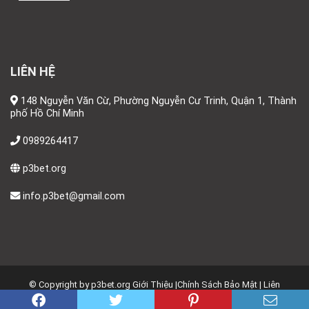
LIÊN HỆ
148 Nguyễn Văn Cừ, Phường Nguyễn Cư Trinh, Quận 1, Thành
phố Hồ Chí Minh
0989264417
p3bet.org
info.p3bet@gmail.com
© Copyright by p3bet.org
Giới Thiệu
|
Chính Sách Bảo Mật
|
Liên
Hệ
SV388