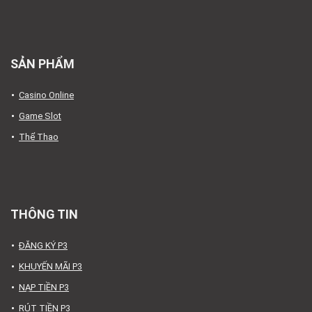
SẢN PHẨM
Casino Online
Game Slot
Thể Thao
THÔNG TIN
ĐĂNG KÝ P3
KHUYẾN MÃI P3
NẠP TIỀN P3
RÚT TIỀN P3