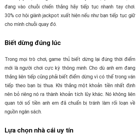
đang vào chuỗi chiến thắng hãy tiếp tục nhanh tay chơi.
30% cơ hội giành jackpot xuất hiện nếu như bạn tiếp tục giữ
cho mình chuỗi quay đó.
Biết dừng đúng lúc
Trong mọi trò chơi, game thủ biết dừng lại đúng thời điểm
mới là người chơi cực kỳ thông minh. Cho dù anh em đang
thắng liên tiếp cũng phải biết điểm dừng vì có thể trong ván
tiếp theo bạn bị thua. Khi thắng một khoản tiền nhất định
nên bỏ riêng nó ra thành khoản tích lũy khác. Nó không liên
quan tới số tiền anh em đã chuẩn bị tránh làm rối loạn về
nguồn ngân sách.
Lựa chọn nhà cái uy tín