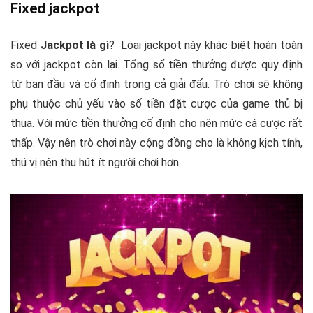
Fixed jackpot
Fixed
Jackpot là gì
? Loại jackpot này khác biệt hoàn toàn
so với jackpot còn lại. Tổng số tiền thưởng được quy định
từ ban đầu và cố định trong cả giải đấu. Trò chơi sẽ không
phụ thuộc chủ yếu vào số tiền đặt cược của game thủ bị
thua. Với mức tiền thưởng cố định cho nên mức cá cược rất
thấp. Vậy nên trò chơi này cộng đồng cho là không kịch tính,
thú vị nên thu hút ít người chơi hơn.