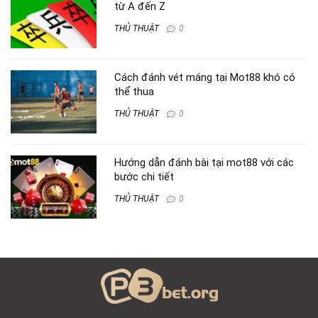
từ A đến Z
THỦ THUẬT
0
Cách đánh vét máng tại Mot88 khó có
thể thua
THỦ THUẬT
0
Hướng dẫn đánh bài tại mot88 với các
bước chi tiết
THỦ THUẬT
0