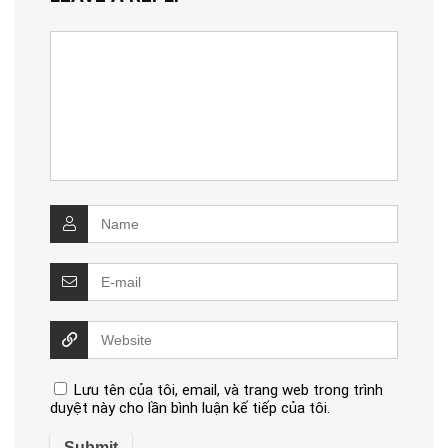
Lưu tên của tôi, email, và trang web trong trình
duyệt này cho lần bình luận kế tiếp của tôi.