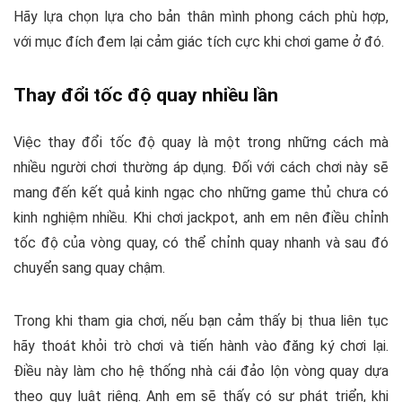
Hãy lựa chọn lựa cho bản thân mình phong cách phù hợp,
với mục đích đem lại cảm giác tích cực khi chơi game ở đó.
Thay đổi tốc độ quay nhiều lần
Việc thay đổi tốc độ quay là một trong những cách mà
nhiều người chơi thường áp dụng. Đối với cách chơi này sẽ
mang đến kết quả kinh ngạc cho những game thủ chưa có
kinh nghiệm nhiều. Khi chơi jackpot, anh em nên điều chỉnh
tốc độ của vòng quay, có thể chỉnh quay nhanh và sau đó
chuyển sang quay chậm.
Trong khi tham gia chơi, nếu bạn cảm thấy bị thua liên tục
hãy thoát khỏi trò chơi và tiến hành vào đăng ký chơi lại.
Điều này làm cho hệ thống nhà cái đảo lộn vòng quay dựa
theo quy luật riêng. Anh em sẽ thấy có sự phát triển, khi