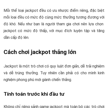
Mỗi thể loại jackpot đều có ưu nhược điểm riêng, đặc biệt
mỗi loại đều có mức độ cùng mức thưởng tương đương với
độ khó. Nếu như bạn là người tham gia chơi nên lựa chọn
jackpot có mức độ thấp, với mục đích luyện tập và tăng
dần cấp độ lên.
Cách chơi jackpot thắng lớn
Jackpot là một trò chơi có quy luật đơn giản, dễ trải nghiệm
và dễ trúng thưởng. Tuy nhiên cần phải có cho mình kinh
nghiệm phong phú mới giành chiến thắng.
Tính toán trước khi đầu tư
Không chỉ riêng sảnh game jackpot mà toàn bộ các trò chơi