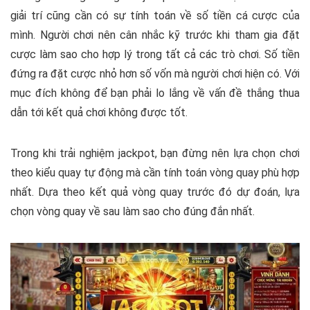
giải trí cũng cần có sự tính toán về số tiền cá cược của
mình. Người chơi nên cân nhắc kỹ trước khi tham gia đặt
cược làm sao cho hợp lý trong tất cả các trò chơi. Số tiền
đứng ra đặt cược nhỏ hơn số vốn mà người chơi hiện có. Với
mục đích không để bạn phải lo lắng về vấn đề thắng thua
dẫn tới kết quả chơi không được tốt.
Trong khi trải nghiệm jackpot, bạn đừng nên lựa chọn chơi
theo kiểu quay tự động mà cần tính toán vòng quay phù hợp
nhất. Dựa theo kết quả vòng quay trước đó dự đoán, lựa
chọn vòng quay về sau làm sao cho đúng đắn nhất.