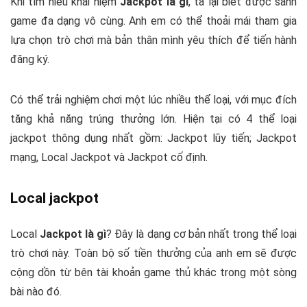
Khi tìm hiểu khái niệm
Jackpot là gì
, ta lại biết được sảnh
game đa dạng vô cùng. Anh em có thể thoải mái tham gia
lựa chọn trò chơi mà bản thân mình yêu thích để tiến hành
đăng ký.
Có thể trải nghiệm chơi một lúc nhiều thể loại, với mục đích
tăng khả năng trúng thưởng lớn. Hiện tại có 4 thể loại
jackpot thông dụng nhất gồm: Jackpot lũy tiến; Jackpot
mạng, Local Jackpot và Jackpot cố định.
Local jackpot
Local
Jackpot là gì
? Đây là dạng cơ bản nhất trong thể loại
trò chơi này. Toàn bộ số tiền thưởng của anh em sẽ được
cộng dồn từ bên tài khoản game thủ khác trong một sòng
bài nào đó.