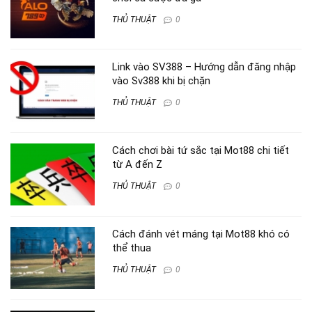
THỦ THUẬT
0
Link vào SV388 – Hướng dẫn đăng nhập
vào Sv388 khi bị chặn
THỦ THUẬT
0
Cách chơi bài tứ sắc tại Mot88 chi tiết
từ A đến Z
THỦ THUẬT
0
Cách đánh vét máng tại Mot88 khó có
thể thua
THỦ THUẬT
0