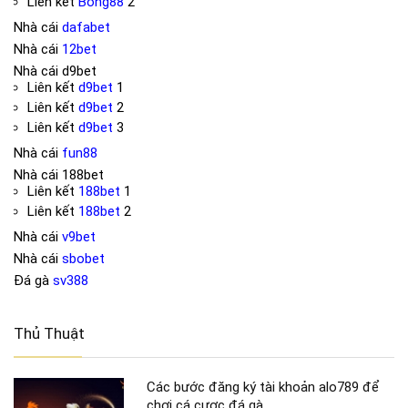
Liên kết
Bong88
2
Nhà cái
dafabet
Nhà cái
12bet
Nhà cái
d9bet
Liên kết
d9bet
1
Liên kết
d9bet
2
Liên kết
d9bet
3
Nhà cái
fun88
Nhà cái
188bet
Liên kết
188bet
1
Liên kết
188bet
2
Nhà cái
v9bet
Nhà cái
sbobet
Đá gà
sv388
Thủ Thuật
Các bước đăng ký tài khoản alo789 để
chơi cá cược đá gà