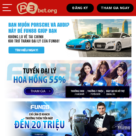
ĐĂNG KÝ
THAM GIA NGAY