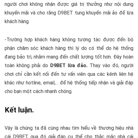
người chơi không nhận được giá trị thưởng như nội dung
khuyến mãi và cho rằng D9BET tung khuyến mãi ảo để lừa
khách hàng.
-Trường hợp khách hàng không tương tác được đến bộ
phận chăm sóc khách hàng thì lý do có thể do hệ thống
đang bảo trì, nhằm mang đến chất lượng tốt hơn. Đây hoàn
toàn không phải do
D9BET lừa đảo.
Thay vào đó, người
chơi chỉ cần kết nối đến tư vấn viên qua các kênh liên hệ
khác như hotline, email,… để hệ thống tiếp nhận và giải đáp
cho bạn một cách nhanh chóng.
Kết luận.
Vậy là chúng ta đã cùng nhau tìm hiểu về thương hiệu nhà
cái D9BET, qua đó giải đáp cụ thể cho thắc mắc nhà cái