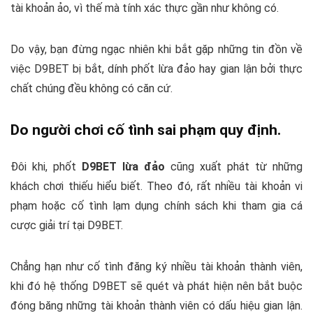
tài khoản ảo, vì thế mà tính xác thực gần như không có.
Do vậy, bạn đừng ngạc nhiên khi bắt gặp những tin đồn về
việc D9BET bị bắt, dính phốt lừa đảo hay gian lận bởi thực
chất chúng đều không có căn cứ.
Do người chơi cố tình sai phạm quy định.
Đôi khi, phốt
D9BET lừa đảo
cũng xuất phát từ những
khách chơi thiếu hiểu biết. Theo đó, rất nhiều tài khoản vi
phạm hoặc cố tình lạm dụng chính sách khi tham gia cá
cược giải trí tại D9BET.
Chẳng hạn như cố tình đăng ký nhiều tài khoản thành viên,
khi đó hệ thống D9BET sẽ quét và phát hiện nên bắt buộc
đóng băng những tài khoản thành viên có dấu hiệu gian lận.