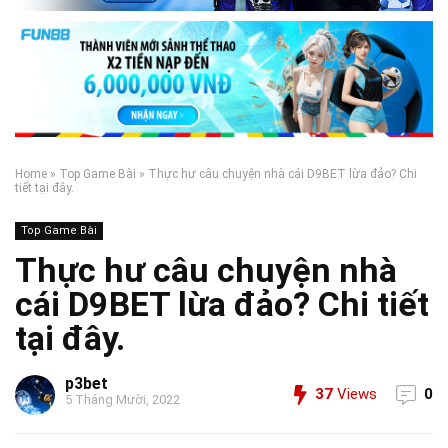
Home
»
Top Game Bài
»
Thực hư câu chuyện nhà cái D9BET lừa đảo? Chi
tiết tại đây.
Top Game Bài
Thực hư câu chuyện nhà
cái D9BET lừa đảo? Chi tiết
tại đây.
p3bet
37
Views
0
5 Tháng Mười, 2022