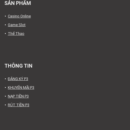
SẢN PHẨM
Casino Online
Game Slot
Thể Thao
THÔNG TIN
ĐĂNG KÝ P3
KHUYẾN MÃI P3
NẠP TIỀN P3
RÚT TIỀN P3