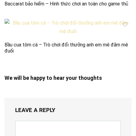
Baccarat bảo hiểm – Hình thức chơi an toàn cho game thủ
Bầu cua tôm cá – Trò chơi đổi thưởng anh em mê đắm mê
đuối
We will be happy to hear your thoughts
LEAVE A REPLY