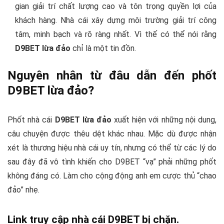
gian giải trí chất lượng cao và tôn trọng quyền lợi của
khách hàng. Nhà cái xây dựng môi trường giải trí công
tâm, minh bạch và rõ ràng nhất. Vì thế có thể nói rằng
D9BET lừa đảo
chỉ là một tin đồn.
Nguyên nhân từ đâu dẫn đến phốt
D9BET lừa đảo
?
Phốt nhà cái
D9BET lừa đảo
xuất hiện với những nội dung,
câu chuyện được thêu dệt khác nhau. Mặc dù được nhận
xét là thương hiệu nhà cái uy tín, nhưng có thể từ các lý do
sau đây đã vô tình khiến cho D9BET “vạ” phải những phốt
không đáng có. Làm cho cộng động anh em cược thủ “chao
đảo” nhẹ.
Link truy cập nhà cái D9BET bị chặn.