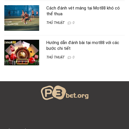
Cách đánh vét máng tại Mot88 khó có
thể thua
THỦ THUẬT
0
Hướng dẫn đánh bài tại mot88 với các
bước chi tiết
THỦ THUẬT
0