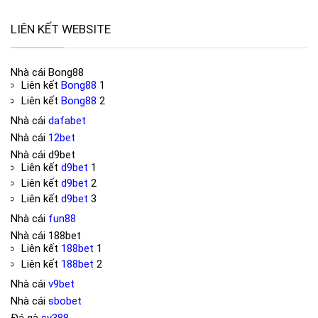
LIÊN KẾT WEBSITE
Nhà cái
Bong88
Liên kết
Bong88
1
Liên kết
Bong88
2
Nhà cái
dafabet
Nhà cái
12bet
Nhà cái
d9bet
Liên kết
d9bet
1
Liên kết
d9bet
2
Liên kết
d9bet
3
Nhà cái
fun88
Nhà cái
188bet
Liên kết
188bet
1
Liên kết
188bet
2
Nhà cái
v9bet
Nhà cái
sbobet