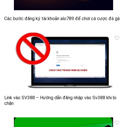
Các bước đăng ký tài khoản alo789 để chơi cá cược đá gà
Link vào SV388 – Hướng dẫn đăng nhập vào Sv388 khi bị
chặn