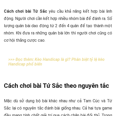
Cách chơi bài Tứ Sắc
yêu cầu khả năng kết hợp bài linh
động. Người chơi cần kết hợp nhiều nhóm bài để đánh ra. Số
lượng quân bài dao động từ 2 đến 4 quân để tạo thành một
nhóm. Khi đưa ra những quân bài lớn thì người chơi cũng có
cơ hội thắng cược cao.
>>> Đọc thêm:
Kèo Handicap là gì? Phân biệt tỷ lệ kèo
Handicap phổ biến
Cách chơi bài Tứ Sắc
theo nguyên tắc
Mặc dù sử dụng bộ bài khác nhau như cả Tam Cúc và Tứ
Sắc lại có nguyên tắc đánh bài giống nhau. Cả hai tựa game
đều mang tính chất giải trí qua cách chặn bài đối thủ. Trong