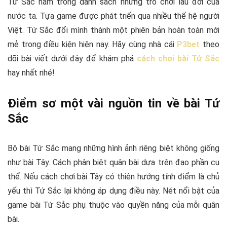
Tứ Sắc nằm trong danh sách những trò chơi lâu đời của
nước ta. Tựa game được phát triển qua nhiều thế hệ người
Việt. Tứ Sắc đổi mình thành một phiên bản hoàn toàn mới
mẻ trong điều kiện hiện nay. Hãy cùng nhà cái
P3bet
theo
dõi bài viết dưới đây để khám phá
cách chơi bài Tứ Sắc
hay nhất nhé!
Điểm sơ một vài nguồn tin về bài Tứ
Sắc
Bộ bài Tứ Sắc mang những hình ảnh riêng biệt không giống
như bài Tây. Cách phân biệt quân bài dựa trên đạo phần cụ
thể. Nếu cách chơi bài Tây có thiên hướng tính điểm là chủ
yếu thì Tứ Sắc lại không áp dụng điều này. Nét nổi bật của
game bài Tứ Sắc phụ thuộc vào quyền năng của mỗi quân
bài.