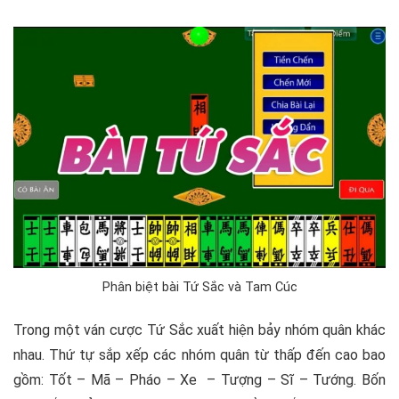
Phân biệt bài Tứ Sắc và Tam Cúc
Trong một ván cược Tứ Sắc xuất hiện bảy nhóm quân khác
nhau. Thứ tự sắp xếp các nhóm quân từ thấp đến cao bao
gồm: Tốt – Mã – Pháo – Xe – Tượng – Sĩ – Tướng. Bốn