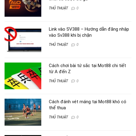
THỦ THUẬT
0
Link vào SV388 – Hướng dẫn đăng nhập
vào Sv388 khi bị chặn
THỦ THUẬT
0
Cách chơi bài tứ sắc tại Mot88 chi tiết
từ A đến Z
THỦ THUẬT
0
Cách đánh vét máng tại Mot88 khó có
thể thua
THỦ THUẬT
0