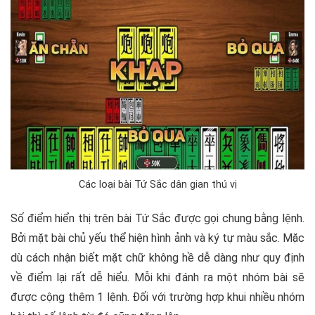
Các loại bài Tứ Sắc dân gian thú vị
Số điểm hiển thị trên bài Tứ Sắc được gọi chung bằng lệnh.
Bởi mặt bài chủ yếu thể hiện hình ảnh và ký tự màu sắc. Mặc
dù cách nhận biết mặt chữ không hề dễ dàng như quy định
về điểm lại rất dễ hiểu. Mỗi khi đánh ra một nhóm bài sẽ
được cộng thêm 1 lệnh. Đối với trường hợp khui nhiều nhóm