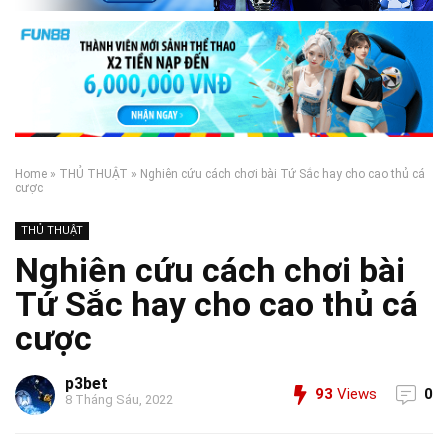
Home
»
THỦ THUẬT
»
Nghiên cứu cách chơi bài Tứ Sắc hay cho cao thủ cá
cược
THỦ THUẬT
Nghiên cứu cách chơi bài
Tứ Sắc hay cho cao thủ cá
cược
p3bet
93
Views
0
8 Tháng Sáu, 2022