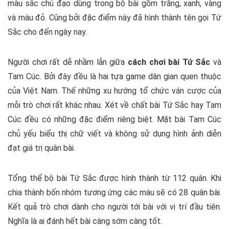
màu sắc chủ đạo dùng trong bộ bài gồm trắng, xanh, vàng
và màu đỏ. Cũng bởi đặc điểm này đã hình thành tên gọi Tứ
Sắc cho đến ngày nay.
Người chơi rất dễ nhầm lẫn giữa
cách chơi bài Tứ Sắc
và
Tam Cúc. Bởi đây đều là hai tựa game dân gian quen thuộc
của Việt Nam. Thế những xu hướng tổ chức ván cược của
mỗi trò chơi rất khác nhau. Xét về chất bài Tứ Sắc hay Tam
Cúc đều có những đặc điểm riêng biệt. Mặt bài Tam Cúc
chủ yếu biểu thị chữ viết và không sử dụng hình ảnh diễn
đạt giá trị quân bài.
Tổng thể bộ bài Tứ Sắc được hình thành từ 112 quân. Khi
chia thành bốn nhóm tương ứng các màu sẽ có 28 quân bài.
Kết quả trò chơi dành cho người tới bài với vị trí đầu tiên.
Nghĩa là ai đánh hết bài càng sớm càng tốt.