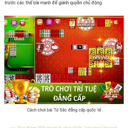
trước các thế bài mạnh để giành quyền chủ động.
Cách chơi bài Tứ Sắc đẳng cấp quốc tế