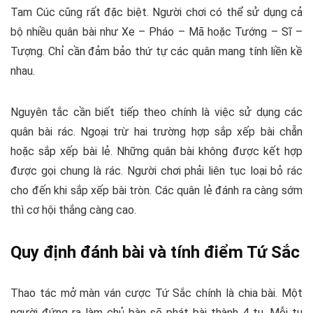
Tam Cúc cũng rất đặc biệt. Người chơi có thể sử dụng cả
bộ nhiều quân bài như Xe – Pháo – Mã hoặc Tướng – Sĩ –
Tượng. Chỉ cần đảm bảo thứ tự các quân mang tính liền kề
nhau.
Nguyên tắc cần biết tiếp theo chính là việc sử dụng các
quân bài rác. Ngoại trừ hai trường hợp sắp xếp bài chẵn
hoặc sắp xếp bài lẻ. Những quân bài không được kết hợp
được gọi chung là rác. Người chơi phải liên tục loại bỏ rác
cho đến khi sắp xếp bài tròn. Các quân lẻ đánh ra càng sớm
thì cơ hội thắng càng cao.
Quy định đánh bài và tính điểm Tứ Sắc
Thao tác mở màn ván cược Tứ Sắc chính là chia bài. Một
người đứng ra làm chủ bàn sẽ phát bài thành 4 tụ. Mỗi tụ