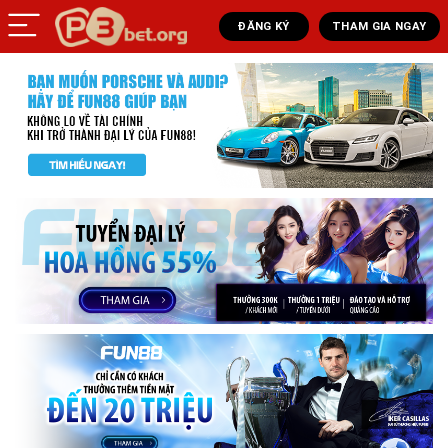
ĐĂNG KÝ
THAM GIA NGAY