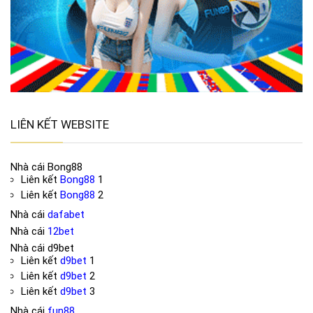
LIÊN KẾT WEBSITE
Nhà cái
Bong88
Liên kết
Bong88
1
Liên kết
Bong88
2
Nhà cái
dafabet
Nhà cái
12bet
Nhà cái
d9bet
Liên kết
d9bet
1
Liên kết
d9bet
2
Liên kết
d9bet
3
Nhà cái
fun88