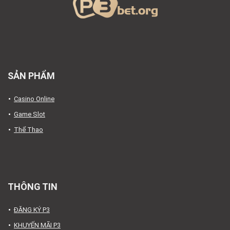
SẢN PHẨM
Casino Online
Game Slot
Thể Thao
THÔNG TIN
ĐĂNG KÝ P3
KHUYẾN MÃI P3