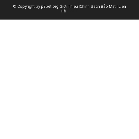
© Copyright by p3bet.org
Giới Thiệu
|
Chính Sách Bảo Mật
|
Liên
Hệ
SV388