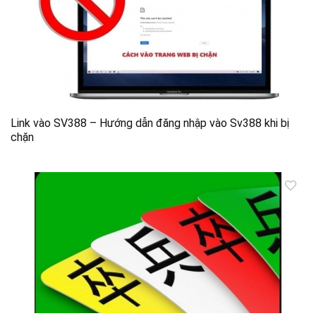
Link vào SV388 – Hướng dẫn đăng nhập vào Sv388 khi bị
chặn