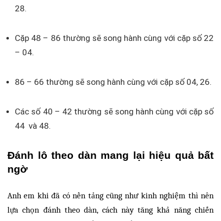
28.
Cặp 48 – 86 thường sẽ song hành cùng với cặp số 22
– 04.
86 – 66 thường sẽ song hành cùng với cặp số 04, 26.
Các số 40 – 42 thường sẽ song hành cùng với cặp số
44 và 48.
Đánh lô theo dàn mang lại hiệu quả bất
ngờ
Anh em khi đã có nền tảng cũng như kinh nghiệm thì nên
lựa chọn đánh theo dàn, cách này tăng khả năng chiến