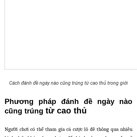
Cách đánh đề ngày nào cũng trúng từ cao thủ trong giới
Phương pháp đánh đề ngày nào
từ cao thủ
cũng trúng
Người chơi có thể tham gia cá cược lô đề thông qua nhiều