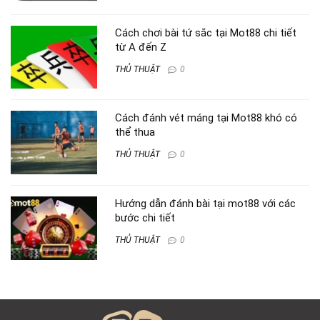
Cách chơi bài tứ sắc tại Mot88 chi tiết
từ A đến Z
THỦ THUẬT
0
Cách đánh vét máng tại Mot88 khó có
thể thua
THỦ THUẬT
0
Hướng dẫn đánh bài tại mot88 với các
bước chi tiết
THỦ THUẬT
0